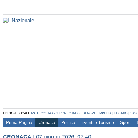
EDIZIONI LOCALI:
ASTI
|
COSTA AZZURRA
|
CUNEO
|
GENOVA
|
IMPERIA
|
LUGANO
|
SAV
Prima Pagina
Cronaca
Politica
Eventi e Turismo
Sport
CRONACA
|
07 giugno 2026, 07:40