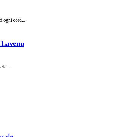
 ogni cosa,...
e Laveno
dei...
orale