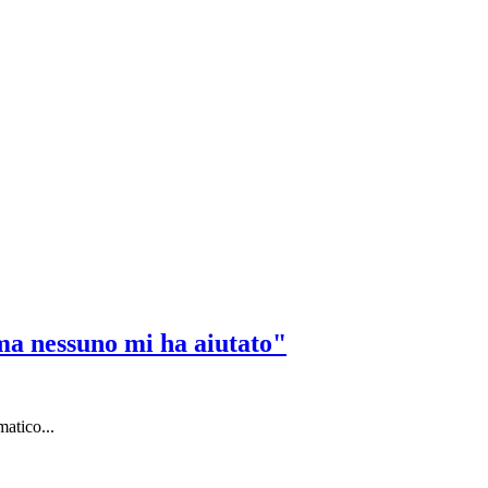
ma nessuno mi ha aiutato"
matico...