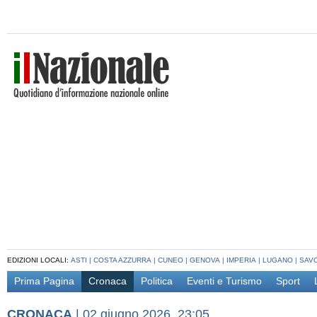
EDIZIONI LOCALI:
ASTI
|
COSTA AZZURRA
|
CUNEO
|
GENOVA
|
IMPERIA
|
LUGANO
|
SAV
Prima Pagina
Cronaca
Politica
Eventi e Turismo
Sport
CRONACA
|
02 giugno 2026, 23:05