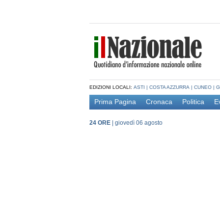
EDIZIONI LOCALI:
ASTI
|
COSTA AZZURRA
|
CUNEO
|
G
Prima Pagina
Cronaca
Politica
E
24 ORE
|
giovedì 06 agosto