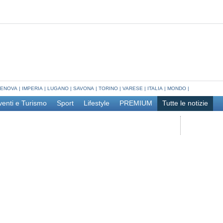
ENOVA
|
IMPERIA
|
LUGANO
|
SAVONA
|
TORINO
|
VARESE
|
ITALIA
|
MONDO
|
venti e Turismo
Sport
Lifestyle
PREMIUM
Tutte le notizie