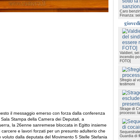
Caro benzina
Finanza: sei
gioved
Valdieri, se
incendio po
FOTO]
Sfregio al v
testimoni
Strage di Cr
processo: l
esto il messaggio emerso con forza dalla conferenza
 Sala Stampa della Camera dei Deputati, a
uerra, la 26enne sanremese bloccata in Egitto insieme
i carcere e lavori forzati per un presunto adulterio che
Sequestrate
Guardia di 
 voluto dalla deputata del Movimento 5 Stelle Stefania