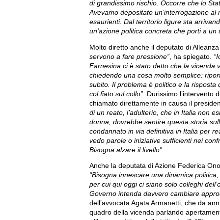
di grandissimo rischio. Occorre che lo Stato 
Avevamo depositato un’interrogazione al m
esaurienti. Dal territorio ligure sta arriv
un’azione politica concreta che porti a un un
Molto diretto anche il deputato di Alleanza
servono a fare pressione”
, ha spiegato.
“I
Farnesina ci è stato detto che la vicenda v
chiedendo una cosa molto semplice: riport
subito. Il problema è politico e la rispos
col fiato sul collo”.
Durissimo l’intervento d
chiamato direttamente in causa il preside
di un reato, l’adulterio, che in Italia non e
donna, dovrebbe sentire questa storia sull
condannato in via definitiva in Italia per re
vedo parole o iniziative sufficienti nei co
Bisogna alzare il livello”.
Anche la deputata di Azione Federica Onori 
“Bisogna innescare una dinamica politica, 
per cui qui oggi ci siano solo colleghi dell’
Governo intenda davvero cambiare appro
dell’avvocata Agata Armanetti, che da ann
quadro della vicenda parlando apertamen