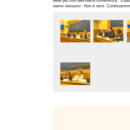
delle più forti dell’intera conferenza:
“Il pa
siamo nessuno’. Non è vero. Continuerem