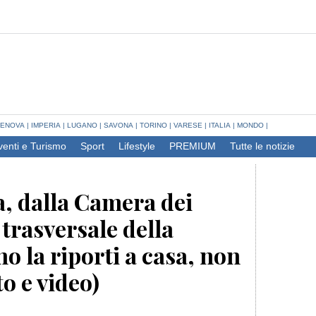
ENOVA
|
IMPERIA
|
LUGANO
|
SAVONA
|
TORINO
|
VARESE
|
ITALIA
|
MONDO
|
venti e Turismo
Sport
Lifestyle
PREMIUM
Tutte le notizie
, dalla Camera dei
 trasversale della
no la riporti a casa, non
to e video)