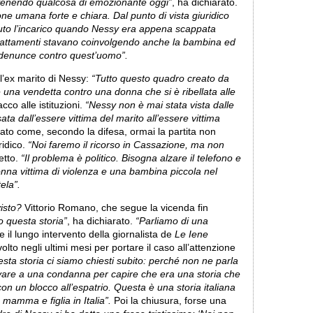
venendo qualcosa di emozionante oggi”
, ha dichiarato.
e umana forte e chiara. Dal punto di vista giuridico
cevuto l’incarico quando Nessy era appena scappata
ltrattamenti stavano coinvolgendo anche la bambina ed
o denunce contro quest’uomo”.
l’ex marito di Nessy:
“Tutto questo quadro creato da
 una vendetta contro una donna che si è ribellata alle
acco alle istituzioni.
“Nessy non è mai stata vista dalle
ta dall’essere vittima del marito all’essere vittima
ato come, secondo la difesa, ormai la partita non
ridico.
“Noi faremo il ricorso in Cassazione, ma non
etto.
“Il problema è politico. Bisogna alzare il telefono e
nna vittima di violenza e una bambina piccola nel
ela”.
visto?
Vittorio Romano, che segue la vicenda fin
 questa storia”
, ha dichiarato.
“Parliamo di una
ne il lungo intervento della giornalista de
Le Iene
lto negli ultimi mesi per portare il caso all’attenzione
a storia ci siamo chiesti subito: perché non ne parla
are a una condanna per capire che era una storia che
on un blocco all’espatrio. Questa è una storia italiana
 mamma e figlia in Italia”.
Poi la chiusura, forse una