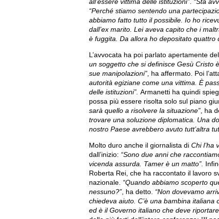
all’essere vittima delle istituzioni”
.
“Sta av
“Perché stiamo sentendo una partecipazion
abbiamo fatto tutto il possibile. Io ho ri
dall’ex marito. Lei aveva capito che i ma
è fuggita. Da allora ho depositato quattr
L’avvocata ha poi parlato apertamente del
un soggetto che si definisce Gesù Cristo è
sue manipolazioni”
, ha affermato. Poi l’att
autorità egiziane come una vittima. È passa
delle istituzioni”.
Armanetti ha quindi spieg
possa più essere risolta solo sul piano giu
sarà quello a risolvere la situazione”
, ha d
trovare una soluzione diplomatica. Una do
nostro Paese avrebbero avuto tutt’altra tut
Molto duro anche il giornalista di
Chi l’ha 
dall’inizio:
“Sono due anni che raccontiamo
vicenda assurda. Tamer è un matto”.
Infi
Roberta Rei, che ha raccontato il lavoro svo
nazionale.
“Quando abbiamo scoperto quest
nessuno?”
, ha detto.
“Non dovevamo arriv
chiedeva aiuto. C’è una bambina italiana c
ed è il Governo italiano che deve riportare