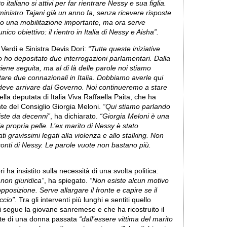
italiano si attivi per far rientrare Nessy e sua figlia.
inistro Tajani già un anno fa, senza ricevere risposte
ando una mobilitazione importante, ma ora serve
ico obiettivo: il rientro in Italia di Nessy e Aisha”.
 Verdi e Sinistra Devis Dori:
“Tutte queste iniziative
o ho depositato due interrogazioni parlamentari. Dalla
iene seguita, ma al di là delle parole noi stiamo
are due connazionali in Italia. Dobbiamo averle qui
ta deve arrivare dal Governo. Noi continueremo a stare
ella deputata di Italia Viva Raffaella Paita, che ha
nte del Consiglio Giorgia Meloni.
“Qui stiamo parlando
siste da decenni”
, ha dichiarato.
“Giorgia Meloni è una
a propria pelle. L’ex marito di Nessy è stato
ati gravissimi legati alla violenza e allo stalking. Non
nfronti di Nessy. Le parole vuote non bastano più.
ha insistito sulla necessità di una svolta politica:
non giuridica”
, ha spiegato.
“Non esiste alcun motivo
opposizione. Serve allargare il fronte e capire se il
ccio”.
Tra gli interventi più lunghi e sentiti quello
i segue la giovane sanremese e che ha ricostruito il
te di una donna passata
“dall’essere vittima del marito