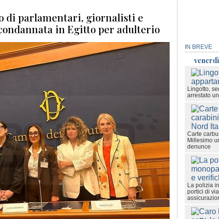
 di parlamentari, giornalisti e
 condannata in Egitto per adulterio
IN BREVE
venerdì
Lingotto, se
arrestato u
Carte carbur
Millesimo un
denunce
La polizia in
portici di v
assicurazio