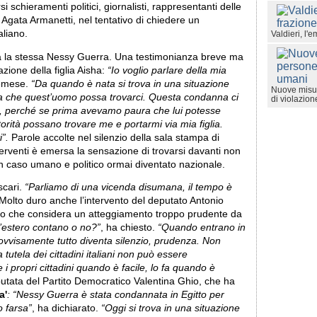
i schieramenti politici, giornalisti, rappresentanti delle
e, Agata Armanetti, nel tentativo di chiedere un
aliano.
Valdieri, l'
tata la stessa Nessy Guerra. Una testimonianza breve ma
azione della figlia Aisha:
“Io voglio parlare della mia
remese.
“Da quando è nata si trova in una situazione
Nuove misur
a che quest’uomo possa trovarci. Questa condanna ci
di violazione
ile, perché se prima avevamo paura che lui potesse
rità possano trovare me e portarmi via mia figlia.
i”.
Parole accolte nel silenzio della sala stampa di
terventi è emersa la sensazione di trovarsi davanti non
un caso umano e politico ormai diventato nazionale.
scari.
“Parliamo di una vicenda disumana, il tempo è
 Molto duro anche l’intervento del deputato Antonio
ello che considera un atteggiamento troppo prudente da
all’estero contano o no?”
, ha chiesto.
“Quando entrano in
provvisamente tutto diventa silenzio, prudenza. Non
utela dei cittadini italiani non può essere
i propri cittadini quando è facile, lo fa quando è
putata del Partito Democratico Valentina Ghio, che ha
a'
: “Nessy Guerra è stata condannata in Egitto per
o farsa”
, ha dichiarato.
“Oggi si trova in una situazione