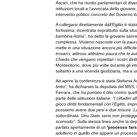
Ascari, che ha riunito parlamentari di divers
istituzioni locali e l’avvocata della giovan
intervento politico concreto del Governo it
A collegarsi direttamente dall’Egitto è s
fortissima, incentrata soprattutto sulla situ
bambina Aisha”
, ha detto la giovane san
complessa. Viviamo nascoste con la paur
mette in una situazione ancora più diffic
trovarci, adesso abbiamo paura che le auto
Chiedo che vengano rispettati i nostri diritt
Montecitorio, dove più volte durante gli in
soltanto a una vicenda giudiziaria, ma a 
Ad aprire la conferenza è stata Stefania A
finito”
, ha dichiarato la deputata del M5S.
Ferrara, che ha puntato il dito contro qu
parte delle istituzioni italiane:
“I cittadini 
gioco diritti fondamentali con l’Egitto, im
possiamo avere due pesi e due misure. La t
subordinata. Uno Stato serio non protegge 
scomodo”.
Sulla stessa linea anche la de
parlato apertamente di un
'processo fars
adulterio in quello che appare un process