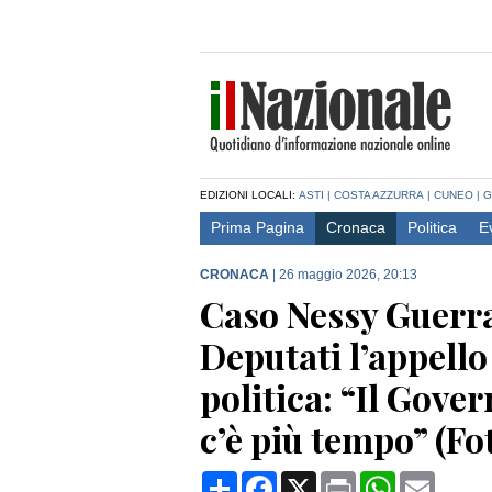
EDIZIONI LOCALI:
ASTI
|
COSTA AZZURRA
|
CUNEO
|
G
Prima Pagina
Cronaca
Politica
E
CRONACA
|
26 maggio 2026, 20:13
Caso Nessy Guerra
Deputati l’appello
politica: “Il Gover
c’è più tempo” (Fo
Condividi
Facebook
X
Print
WhatsApp
Email