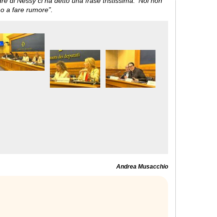
dre di Nessy ci ha detto una frase tristissima: ‘Noi non
o a fare rumore”.
Andrea Musacchio