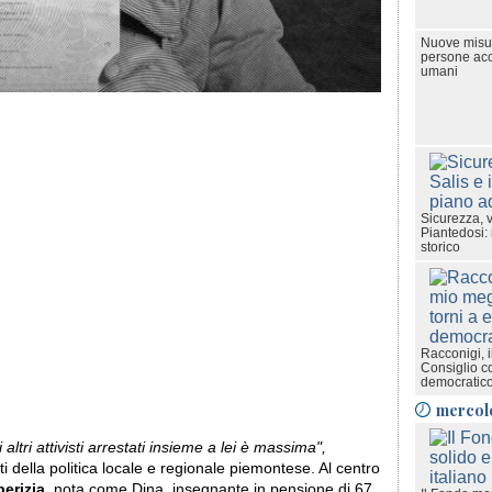
Nuove misur
persone accu
umani
Sicurezza, v
Piantedosi: 
storico
Racconigi, i
Consiglio c
democratic
mercol
altri attivisti arrestati insieme a lei è massima",
 della politica locale e regionale piemontese. Al centro
erizia
, nota come Dina, insegnante in pensione di 67