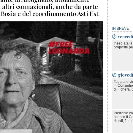
 altri connazionali, anche da parte
e Bosia e del coordinamento Asti Est
IN BREVE
venerdì
Insediata l
proposte per
gioved
Taggia, divi
in Consiglio
di Fichera, 
Pasticcio ca
attacca il 
ritardi, fate