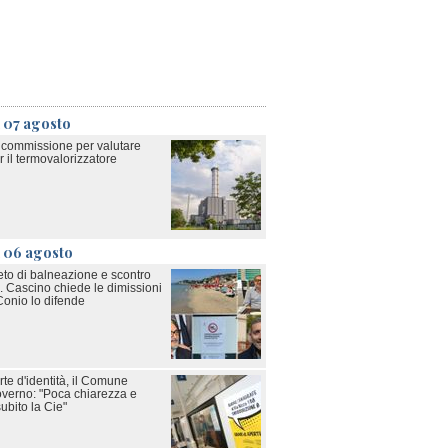
 07 agosto
a commissione per valutare
 il termovalorizzatore
ì 06 agosto
eto di balneazione e scontro
. Cascino chiede le dimissioni
Conio lo difende
rte d'identità, il Comune
Governo: "Poca chiarezza e
 subito la Cie"