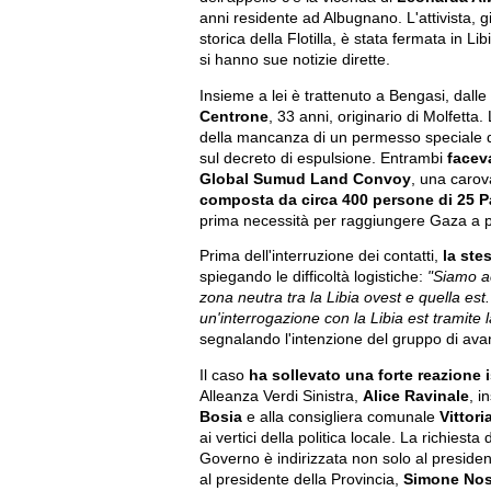
anni residente ad Albugnano. L'attivista, 
storica della Flotilla, è stata fermata in L
si hanno sue notizie dirette.
Insieme a lei è trattenuto a Bengasi, dalle 
Centrone
, 33 anni, originario di Molfett
della mancanza di un permesso speciale di
sul decreto di espulsione. Entrambi
facev
Global Sumud Land Convoy
, una caro
composta da circa 400 persone di 25 Pa
prima necessità per raggiungere Gaza a pie
Prima dell'interruzione dei contatti,
la ste
spiegando le difficoltà logistiche:
"Siamo ac
zona neutra tra la Libia ovest e quella e
un'interrogazione con la Libia est tramit
segnalando l'intenzione del gruppo di av
Il caso
ha sollevato una forte reazione i
Alleanza Verdi Sinistra,
Alice Ravinale
, i
Bosia
e alla consigliera comunale
Vittori
ai vertici della politica locale. La richiesta
Governo è indirizzata non solo al presid
al presidente della Provincia,
Simone No