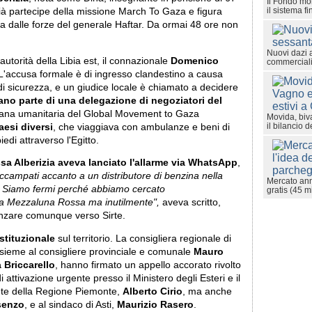
Il Fondo mon
il sistema fi
già partecipe della missione March To Gaza e figura
ibia dalle forze del generale Haftar. Da ormai 48 ore non
Nuovi dazi 
autorità della Libia est, il connazionale
Domenico
commerciali
a. L'accusa formale è di ingresso clandestino a causa
 sicurezza, e un giudice locale è chiamato a decidere
ano parte di una delegazione di negoziatori del
vana umanitaria del Global Movement to Gaza
Movida, biva
il bilancio d
esi diversi
, che viaggiava con ambulanze e beni di
di attraverso l'Egitto.
ssa Alberizia aveva lanciato l'allarme via WhatsApp
,
campati accanto a un distributore di benzina nella
Mercato ann
st. Siamo fermi perché abbiamo cercato
gratis (45 m
e la Mezzaluna Rossa ma inutilmente",
aveva scritto,
anzare comunque verso Sirte.
stituzionale
sul territorio. La consigliera regionale di
nsieme al consigliere provinciale e comunale
Mauro
a Briccarello
, hanno firmato un appello accorato rivolto
 di attivazione urgente presso il Ministero degli Esteri e il
ente della Regione Piemonte,
Alberto Cirio
, ma anche
senzo
, e al sindaco di Asti,
Maurizio Rasero
.