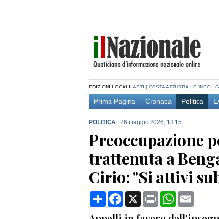
EDIZIONI LOCALI:
ASTI
|
COSTA AZZURRA
|
CUNEO
|
G
Prima Pagina
Cronaca
Politica
E
POLITICA
|
26 maggio 2026, 13:15
Preoccupazione pe
trattenuta a Benga
Cirio: "Si attivi s
Condividi
Facebook
X
Print
WhatsApp
Email
Appelli in favore dell'inse