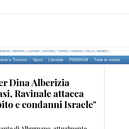
ENOVA
|
IMPERIA
|
LUGANO
|
SAVONA
|
TORINO
|
VARESE
|
ITALIA
|
MONDO
|
venti e Turismo
Sport
Lifestyle
PREMIUM
Tutte le notizie
r Dina Alberizia
si, Ravinale attacca
ubito e condanni Israele"
gnante di Albugnano, attualmente