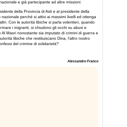
rnazionale e già partecipante ad altre missioni.
dente della Provincia di Asti e al presidente della
zionale perché si attivi ai massimi livelli ed ottenga
i altri. Con le autorità libiche si parla volentieri, quando
fermare i migranti, si chiudono gli occhi su abusi e
tore Al Masri nonostante sia imputato di crimini di guerra e
torità libiche che restituiscano Dina, l’altro nostro
confessi del crimine di solidarietà?
Alessandro Franco