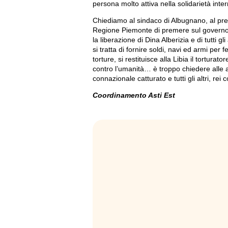
persona molto attiva nella solidarietà inte
Chiediamo al sindaco di Albugnano, al presi
Regione Piemonte di premere sul governo na
la liberazione di Dina Alberizia e di tutti gl
si tratta di fornire soldi, navi ed armi per 
torture, si restituisce alla Libia il tortura
contro l’umanità… è troppo chiedere alle au
connazionale catturato e tutti gli altri, rei 
Coordinamento Asti Est