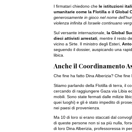
I firmatari chiedono che
le istituzioni i
umanitarie come la Flotilla o il Global
generosamente in gioco nel nome dell'hum
violenza infinita di Israele continuano ve
Sul versante internazionale,
la Global Su
dieci attivisti arrestati
, mentre il resto 
vicino a Sirte. Il ministro degli Esteri,
Anto
seguendo il dossier, auspicando una rapida
libica.
Anche il Coordinamento Asti
Che fine ha fatto Dina Alberizia? Che fine
Stiamo parlando della Flotilla di terra, il 
cercando di raggiungere Gaza via Libia ed
mobili. Sono state fermati dalle milizie li
quei luoghi) e gli è stato impedito di pros
nei paesi di provenienza.
Ma 10 di loro si erano staccati dal convogl
di queste persone non si sa più nulla, fo
di loro Dina Alberizia, professoressa in pe