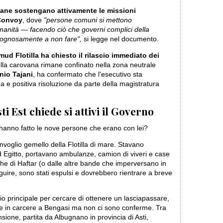
taliane sostengano attivamente le missioni
 Convoy
, dove
"persone comuni si mettono
anità — facendo ciò che governi complici della
rgognosamente a non fare",
si legge nel documento.
mud Flotilla ha chiesto il rilascio immediato dei
della carovana rimane confinato nella zona neutrale
nio Tajani
, ha confermato che l'esecutivo sta
 e positiva risoluzione da parte della magistratura
 Est chiede si attivi il Governo
 hanno fatto le nove persone che erano con lei?
convoglio gemello della Flotilla di mare. Stavano
 Egitto, portavano ambulanze, camion di viveri e case
biche di Haftar (o dalle altre bande che imperversano in
eguire, sono stati espulsi e dovrebbero rientrare a breve
io principale per cercare di ottenere un lasciapassare,
rse in carcere a Bengasi ma non ci sono conferme. Tra
nsione, partita da Albugnano in provincia di Asti,