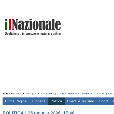
EDIZIONI LOCALI:
ASTI
|
COSTA AZZURRA
|
CUNEO
|
GENOVA
|
IMPERIA
|
LUGANO
|
SAV
Prima Pagina
Cronaca
Politica
Eventi e Turismo
Sport
POLITICA
|
25 maggio 2026, 15:46