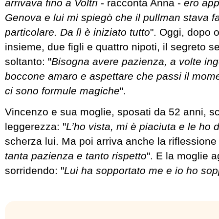
arrivava fino a Voltri
- racconta Anna -
ero app
Genova e lui mi spiegò che il pullman stava f
particolare. Da lì è iniziato tutto
". Oggi, dopo o
insieme, due figli e quattro nipoti, il segreto
soltanto: "
Bisogna avere pazienza, a volte in
boccone amaro e aspettare che passi il momen
ci sono formule magiche
".
Vincenzo e sua moglie, sposati da 52 anni, s
leggerezza: "
L’ho vista, mi è piaciuta e le ho d
scherza lui. Ma poi arriva anche la riflessione 
tanta pazienza e tanto rispetto
". E la moglie 
sorridendo: "
Lui ha sopportato me e io ho sopp