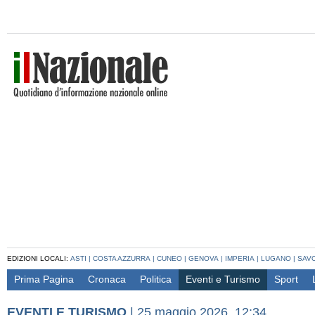
EDIZIONI LOCALI:
ASTI
|
COSTA AZZURRA
|
CUNEO
|
GENOVA
|
IMPERIA
|
LUGANO
|
SAV
Prima Pagina
Cronaca
Politica
Eventi e Turismo
Sport
EVENTI E TURISMO
|
25 maggio 2026, 12:34