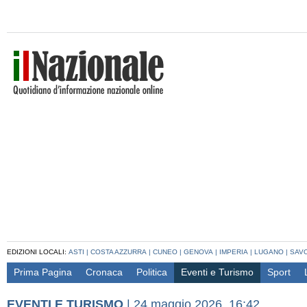
EDIZIONI LOCALI:
ASTI
|
COSTA AZZURRA
|
CUNEO
|
GENOVA
|
IMPERIA
|
LUGANO
|
SAV
Prima Pagina
Cronaca
Politica
Eventi e Turismo
Sport
EVENTI E TURISMO
|
24 maggio 2026, 16:42