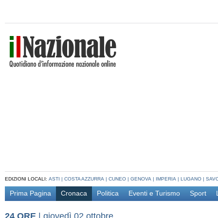
EDIZIONI LOCALI:
ASTI
|
COSTA AZZURRA
|
CUNEO
|
GENOVA
|
IMPERIA
|
LUGANO
|
SAV
Prima Pagina
Cronaca
Politica
Eventi e Turismo
Sport
24 ORE
|
giovedì 02 ottobre