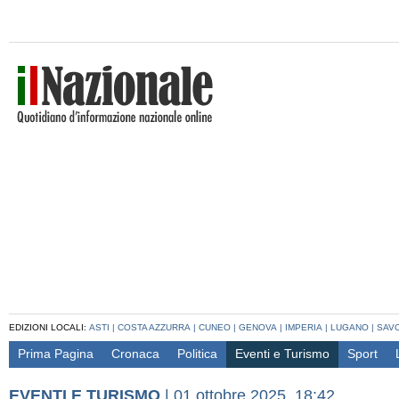
EDIZIONI LOCALI:
ASTI
|
COSTA AZZURRA
|
CUNEO
|
GENOVA
|
IMPERIA
|
LUGANO
|
SAV
Prima Pagina
Cronaca
Politica
Eventi e Turismo
Sport
EVENTI E TURISMO
|
01 ottobre 2025, 18:42