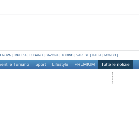
ENOVA
|
IMPERIA
|
LUGANO
|
SAVONA
|
TORINO
|
VARESE
|
ITALIA
|
MONDO
|
venti e Turismo
Sport
Lifestyle
PREMIUM
Tutte le notizie