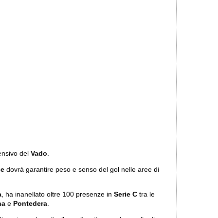
fensivo del
Vado
.
se
dovrà garantire peso e senso del gol nelle aree di
a
, ha inanellato oltre 100 presenze in
Serie C
tra le
na
e
Pontedera
.