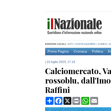
EDIZIONI LOCALI:
ASTI
|
COSTA AZZURRA
|
CUNEO
|
G
Prima Pagina
Cronaca
Politica
E
|
10 luglio 2025, 17:19
Calciomercato, Va
rossoblu, dall'Im
Raffini
Condividi
Facebook
X
Print
WhatsApp
Email