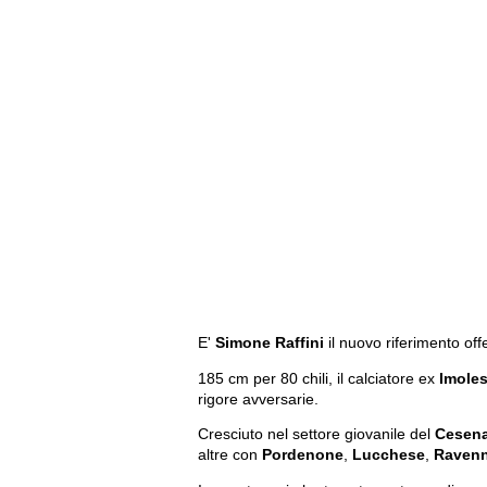
E'
Simone Raffini
il nuovo riferimento of
185 cm per 80 chili, il calciatore ex
Imole
rigore avversarie.
Cresciuto nel settore giovanile del
Cesen
altre con
Pordenone
,
Lucchese
,
Raven