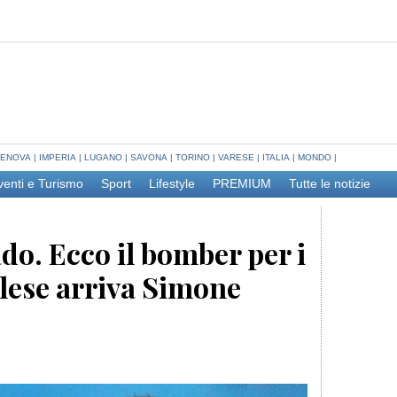
ENOVA
|
IMPERIA
|
LUGANO
|
SAVONA
|
TORINO
|
VARESE
|
ITALIA
|
MONDO
|
venti e Turismo
Sport
Lifestyle
PREMIUM
Tutte le notizie
do. Ecco il bomber per i
olese arriva Simone