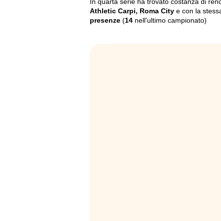
In quarta serie ha trovato costanza di rend
Athletic Carpi, Roma City
e con la stes
presenze
(
14
nell'ultimo campionato)