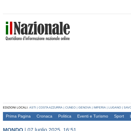
EDIZIONI LOCALI:
ASTI
|
COSTA AZZURRA
|
CUNEO
|
GENOVA
|
IMPERIA
|
LUGANO
|
SAV
Prima Pagina
Cronaca
Politica
Eventi e Turismo
Sport
MONDO
|
07 luglio 2025, 16:51