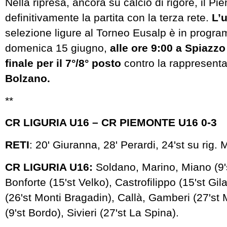
Nella ripresa, ancora su calcio di rigore, il P
definitivamente la partita con la terza rete.
L’u
selezione ligure al Torneo Eusalp è in prog
domenica 15 giugno,
alle ore 9:00 a Spiazz
finale per il 7°/8° posto
contro la rappresenta
Bolzano.
**
CR LIGURIA U16 – CR PIEMONTE U16 0-3
RETI
: 20' Giuranna, 28' Perardi, 24'st su rig. 
CR LIGURIA U16:
Soldano, Marino, Miano (9's
Bonforte (15'st Velko), Castrofilippo (15'st Gil
(26'st Monti Bragadin), Callà, Gamberi (27'st
(9'st Bordo), Sivieri (27'st La Spina).