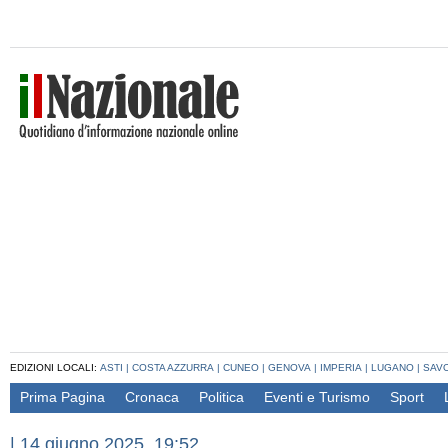
EDIZIONI LOCALI:
ASTI
|
COSTA AZZURRA
|
CUNEO
|
GENOVA
|
IMPERIA
|
LUGANO
|
SAV
Prima Pagina
Cronaca
Politica
Eventi e Turismo
Sport
|
14 giugno 2025, 19:52