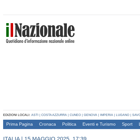
EDIZIONI LOCALI:
ASTI
|
COSTA AZZURRA
|
CUNEO
|
GENOVA
|
IMPERIA
|
LUGANO
|
SAV
Prima Pagina
Cronaca
Politica
Eventi e Turismo
Sport
ITALIA
|
15 MAGGIO 2025, 17:39