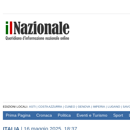
EDIZIONI LOCALI:
ASTI
|
COSTA AZZURRA
|
CUNEO
|
GENOVA
|
IMPERIA
|
LUGANO
|
SAV
Prima Pagina
Cronaca
Politica
Eventi e Turismo
Sport
ITALIA
|
16 maggio 2025, 18:37