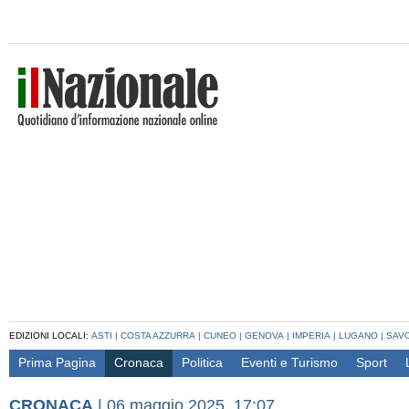
EDIZIONI LOCALI:
ASTI
|
COSTA AZZURRA
|
CUNEO
|
GENOVA
|
IMPERIA
|
LUGANO
|
SAV
Prima Pagina
Cronaca
Politica
Eventi e Turismo
Sport
CRONACA
|
06 maggio 2025, 17:07