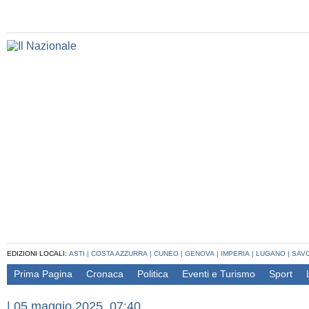
EDIZIONI LOCALI:
ASTI
|
COSTA AZZURRA
|
CUNEO
|
GENOVA
|
IMPERIA
|
LUGANO
|
SAV
Prima Pagina
Cronaca
Politica
Eventi e Turismo
Sport
|
05 maggio 2025, 07:40