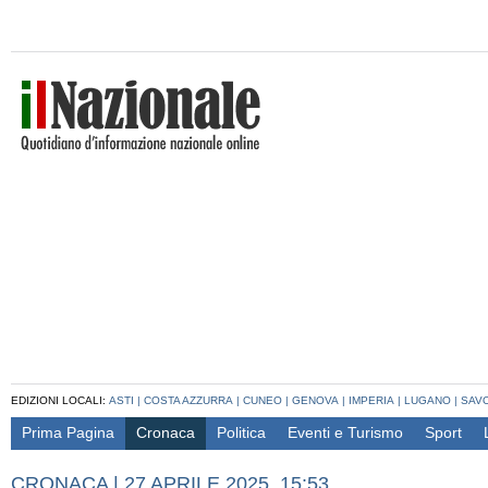
EDIZIONI LOCALI:
ASTI
|
COSTA AZZURRA
|
CUNEO
|
GENOVA
|
IMPERIA
|
LUGANO
|
SAV
Prima Pagina
Cronaca
Politica
Eventi e Turismo
Sport
CRONACA
|
27 APRILE 2025, 15:53