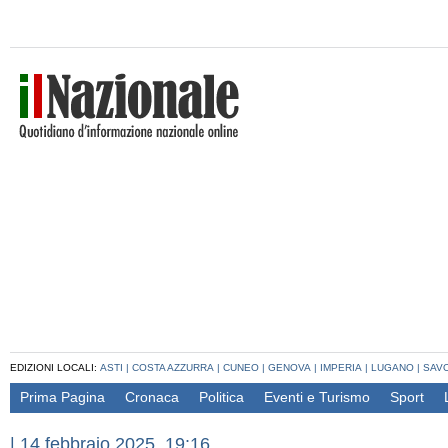
EDIZIONI LOCALI:
ASTI
|
COSTA AZZURRA
|
CUNEO
|
GENOVA
|
IMPERIA
|
LUGANO
|
SAV
Prima Pagina
Cronaca
Politica
Eventi e Turismo
Sport
|
14 febbraio 2025, 19:16