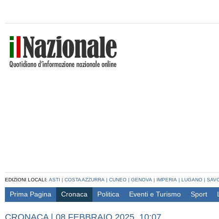
EDIZIONI LOCALI:
ASTI
|
COSTA AZZURRA
|
CUNEO
|
GENOVA
|
IMPERIA
|
LUGANO
|
SAV
Prima Pagina
Cronaca
Politica
Eventi e Turismo
Sport
CRONACA
|
08 FEBBRAIO 2025, 10:07