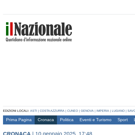
EDIZIONI LOCALI:
ASTI
|
COSTA AZZURRA
|
CUNEO
|
GENOVA
|
IMPERIA
|
LUGANO
|
SAV
Prima Pagina
Cronaca
Politica
Eventi e Turismo
Sport
CRONACA
|
10 gennaio 2025, 17:48