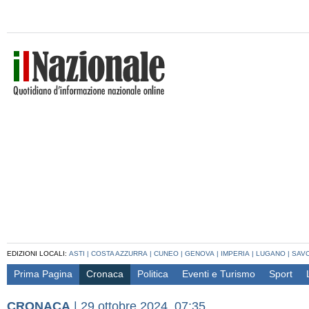
EDIZIONI LOCALI:
ASTI
|
COSTA AZZURRA
|
CUNEO
|
GENOVA
|
IMPERIA
|
LUGANO
|
SAV
Prima Pagina
Cronaca
Politica
Eventi e Turismo
Sport
CRONACA
|
29 ottobre 2024, 07:35