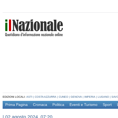
EDIZIONI LOCALI:
ASTI
|
COSTA AZZURRA
|
CUNEO
|
GENOVA
|
IMPERIA
|
LUGANO
|
SAV
Prima Pagina
Cronaca
Politica
Eventi e Turismo
Sport
|
02 agosto 2024, 07:20