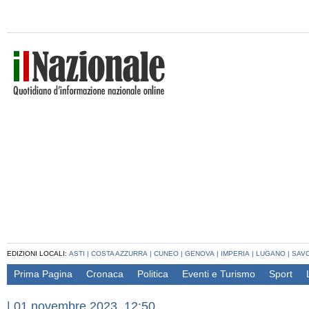
EDIZIONI LOCALI:
ASTI
|
COSTA AZZURRA
|
CUNEO
|
GENOVA
|
IMPERIA
|
LUGANO
|
SAV
Prima Pagina
Cronaca
Politica
Eventi e Turismo
Sport
|
01 novembre 2023, 12:50