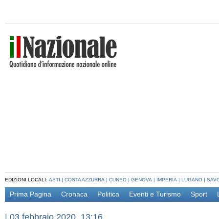
EDIZIONI LOCALI:
ASTI
|
COSTA AZZURRA
|
CUNEO
|
GENOVA
|
IMPERIA
|
LUGANO
|
SAV
Prima Pagina
Cronaca
Politica
Eventi e Turismo
Sport
|
03 febbraio 2020, 13:16