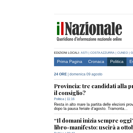
EDIZIONI LOCALI:
ASTI
|
COSTA AZZURRA
|
CUNEO
|
G
Prima Pagina
Cronaca
Politica
E
24 ORE
|
domenica 09 agosto
Provincia: tre candidati alla 
il consiglio?
Politica
| 11:16
Resta in alto mare la partita delle elezioni pro
dopo la pausa feriale d’agosto. Tramonta...
“Il domani inizia sempre oggi”: 
libro-manifesto: uscirà a otto