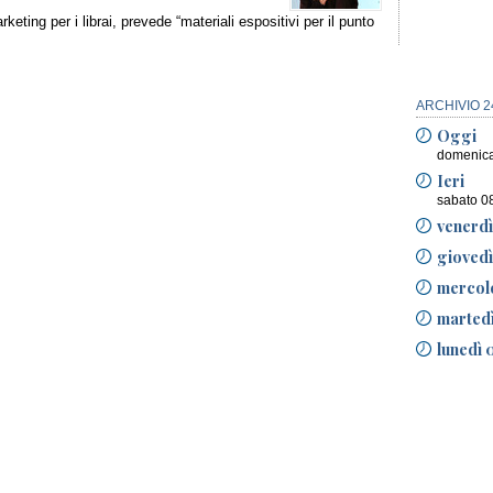
rketing per i librai, prevede “materiali espositivi per il punto
ARCHIVIO 2
Oggi
domenica
Ieri
sabato 0
venerdì
gioved
mercol
marted
lunedì 