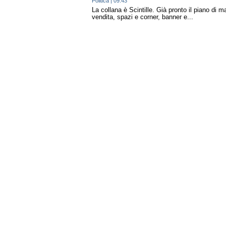
Politica
| 09:43
La collana è Scintille. Già pronto il piano di ma
vendita, spazi e corner, banner e...