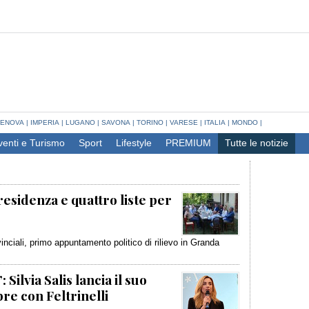
ENOVA
|
IMPERIA
|
LUGANO
|
SAVONA
|
TORINO
|
VARESE
|
ITALIA
|
MONDO
|
venti e Turismo
Sport
Lifestyle
PREMIUM
Tutte le notizie
presidenza e quattro liste per
vinciali, primo appuntamento politico di rilievo in Granda
Silvia Salis lancia il suo
bre con Feltrinelli