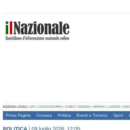
EDIZIONI LOCALI:
ASTI
|
COSTA AZZURRA
|
CUNEO
|
GENOVA
|
IMPERIA
|
LUGANO
|
SAV
Prima Pagina
Cronaca
Politica
Eventi e Turismo
Sport
POLITICA
|
09 luglio 2026, 12:05