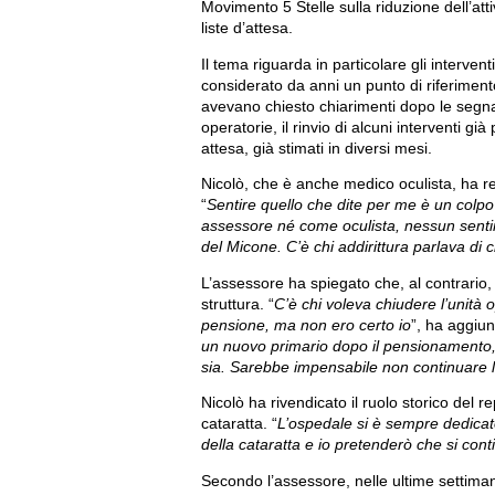
Movimento 5 Stelle sulla riduzione dell’atti
liste d’attesa.
Il tema riguarda in particolare gli intervent
considerato da anni un punto di riferiment
avevano chiesto chiarimenti dopo le segna
operatorie, il rinvio di alcuni interventi g
attesa, già stimati in diversi mesi.
Nicolò, che è anche medico oculista, ha res
“
Sentire quello che dite per me è un colpo
assessore né come oculista, nessun sentim
del Micone. C’è chi addirittura parlava di
L’assessore ha spiegato che, al contrario, 
struttura. “
C’è chi voleva chiudere l’unità 
pensione, ma non ero certo io
”, ha aggiun
un nuovo primario dopo il pensionamento,
sia. Sarebbe impensabile non continuare l’a
Nicolò ha rivendicato il ruolo storico del re
cataratta. “
L’ospedale si è sempre dedicato 
della cataratta e io pretenderò che si cont
Secondo l’assessore, nelle ultime settiman