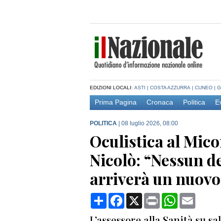
EDIZIONI LOCALI:
ASTI
|
COSTA AZZURRA
|
CUNEO
|
G
Prima Pagina
Cronaca
Politica
E
POLITICA
|
08 luglio 2026, 08:00
Oculistica al Mico
Nicolò: “Nessun 
arriverà un nuovo
Condividi
Facebook
X
Print
WhatsApp
Email
L’assessore alla Sanità su sal