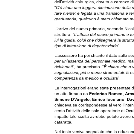
dell’attività chirurgica, dovuta a carenze d
“
C’è stata una leggera diminuzione della sa
fare niente: è legata a una transitoria e
graduatoria, qualcuno è stato chiamato ma
L’arrivo del nuovo primario, secondo Nicolò
struttura. “
L’attesa del nuovo primario è 
lui la guida, colui che ridisegnerà la strut
tipo di intenzione di depotenziarla
”.
L’assessore ha poi chiarito il dato sulle se
per un’assenza del personale medico, ma s
richiamati
”, ha precisato. “
È chiaro che a v
segnalazioni, più o meno strumentali. È n
competenza da medico e oculista
”.
Le interrogazioni erano state presentate d
un atto firmato da
Federico Romeo
,
Arm
Simone D’Angelo
,
Enrico Ioculano
,
Dav
chiedeva se corrispondesse al vero l’intenz
cento l’attività delle sale operatorie di Oc
impatto tale scelta avrebbe potuto avere sull
cataratta.
Nel testo veniva segnalato che la riduzione