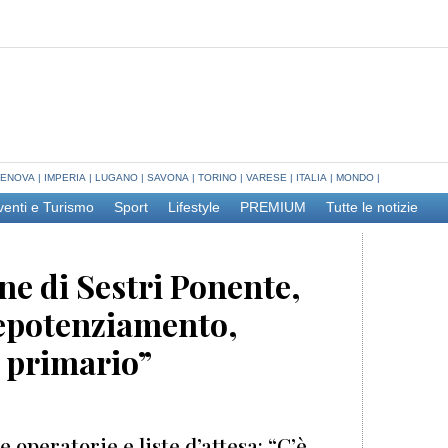
ENOVA
|
IMPERIA
|
LUGANO
|
SAVONA
|
TORINO
|
VARESE
|
ITALIA
|
MONDO
|
venti e Turismo
Sport
Lifestyle
PREMIUM
Tutte le notizie
ne di Sestri Ponente,
depotenziamento,
 primario”
e operatorie e liste d’attesa: “C’è