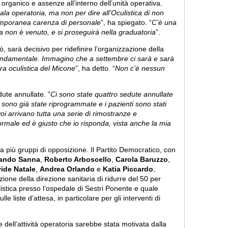
i organico e assenze all’interno dell’unità operativa.
la operatoria, ma non per dire all’Oculistica di non
 temporanea carenza di personale
”, ha spiegato. “
C’è una
 non è venuto, e si proseguirà nella graduatoria
”.
, sarà decisivo per ridefinire l’organizzazione della
fondamentale. Immagino che a settembre ci sarà e sarà
tura oculistica del Micone
”, ha detto. “
Non c’è nessun
dute annullate. “
Ci sono state quattro sedute annullate
ono già state riprogrammate e i pazienti sono stati
oi arrivano tutta una serie di rimostranze e
ormale ed è giusto che io risponda, vista anche la mia
a più gruppi di opposizione. Il Partito Democratico, con
ando Sanna
,
Roberto Arboscello
,
Carola Baruzzo
,
ide Natale
,
Andrea Orlando
e
Katia Piccardo
,
ione della direzione sanitaria di ridurre del 50 per
ulistica presso l’ospedale di Sestri Ponente e quale
e liste d’attesa, in particolare per gli interventi di
 dell’attività operatoria sarebbe stata motivata dalla