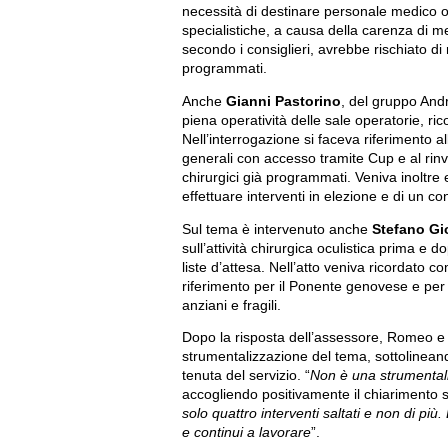
necessità di destinare personale medico ocu
specialistiche, a causa della carenza di med
secondo i consiglieri, avrebbe rischiato di r
programmati.
Anche
Gianni Pastorino
, del gruppo And
piena operatività delle sale operatorie, ric
Nell’interrogazione si faceva riferimento al
generali con accesso tramite Cup e al rinvi
chirurgici già programmati. Veniva inoltre e
effettuare interventi in elezione e di un c
Sul tema è intervenuto anche
Stefano Gi
sull’attività chirurgica oculistica prima e 
liste d’attesa. Nell’atto veniva ricordato 
riferimento per il Ponente genovese e per
anziani e fragili.
Dopo la risposta dell’assessore, Romeo e 
strumentalizzazione del tema, sottolinean
tenuta del servizio. “
Non è una strumentali
accogliendo positivamente il chiarimento su
solo quattro interventi saltati e non di più
e continui a lavorare
”.