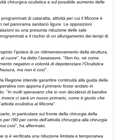
vità chirurgica oculistica e sul possibile aumento delle
i programmati di cataratta, attività per cui il Micone è
o nel panorama sanitario ligure. Le opposizioni
lazioni su una presunta riduzione delle sale
ià programmati e il rischio di un allungamento dei tempi di
pinto l’ipotesi di un ridimensionamento della struttura.
 al cuore
”, ha detto l’assessore. “
Non ho, né come
ento negativo o volontà di depotenziare l’Oculistica
 chiusura, ma non è così
”.
la Regione intende garantire continuità alla guida della
operativa non appena il primario fosse andato in
to. “
In molti speravano che io non decidessi di bandire
 invece ci sarà un nuovo primario, come è giusto che
ttività oculistica al Micone
”.
parto, in particolare sul fronte della chirurgia della
per l’80 per cento dell’attività chirurgica alla chirurgia
inui così
”, ha affermato.
e si è verificata una riduzione limitata e temporanea