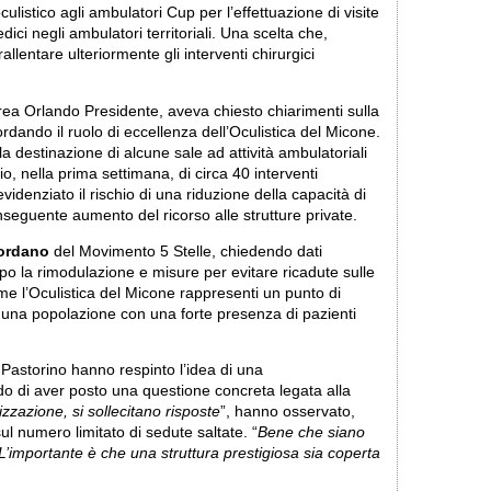
listico agli ambulatori Cup per l’effettuazione di visite
ici negli ambulatori territoriali. Una scelta che,
allentare ulteriormente gli interventi chirurgici
rea Orlando Presidente, aveva chiesto chiarimenti sulla
ordando il ruolo di eccellenza dell’Oculistica del Micone.
la destinazione di alcune sale ad attività ambulatoriali
o, nella prima settimana, di circa 40 interventi
videnziato il rischio di una riduzione della capacità di
onseguente aumento del ricorso alle strutture private.
ordano
del Movimento 5 Stelle, chiedendo dati
dopo la rimodulazione e misure per evitare ricadute sulle
come l’Oculistica del Micone rappresenti un punto di
 una popolazione con una forte presenza di pazienti
Pastorino hanno respinto l’idea di una
do di aver posto una questione concreta legata alla
zzazione, si sollecitano risposte
”, hanno osservato,
l numero limitato di sedute saltate. “
Bene che siano
. L’importante è che una struttura prestigiosa sia coperta