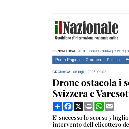
EDIZIONI LOCALI:
ASTI
|
COSTA AZZURRA
|
CUNEO
|
G
Prima Pagina
Cronaca
Politica
E
CRONACA
|
08 luglio 2026, 09:02
Drone ostacola i s
Svizzera e Vareso
Condividi
Facebook
X
Print
WhatsApp
Email
E' successo lo scorso 5 lugl
intervento dell'elicottero 