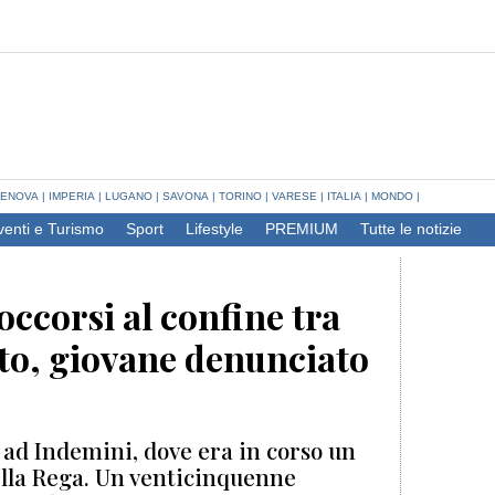
ENOVA
|
IMPERIA
|
LUGANO
|
SAVONA
|
TORINO
|
VARESE
|
ITALIA
|
MONDO
|
venti e Turismo
Sport
Lifestyle
PREMIUM
Tutte le notizie
occorsi al confine tra
tto, giovane denunciato
io ad Indemini, dove era in corso un
della Rega. Un venticinquenne