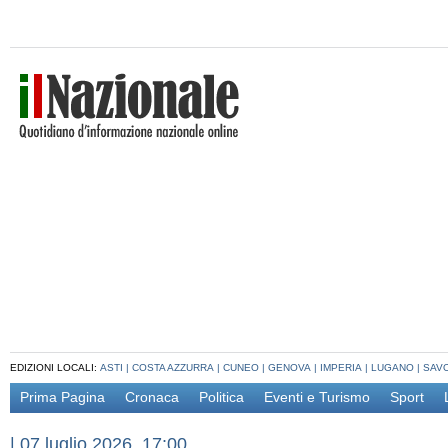
EDIZIONI LOCALI:
ASTI
|
COSTA AZZURRA
|
CUNEO
|
GENOVA
|
IMPERIA
|
LUGANO
|
SAV
Prima Pagina
Cronaca
Politica
Eventi e Turismo
Sport
|
07 luglio 2026, 17:00