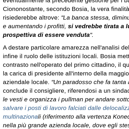
eventualmente la precedente gestione per i b
Ciononostante, secondo Bosia, la vera finalità
risiederebbe altrove:
"La banca stessa, dimin
e aumentando i profitti,
si vedrebbe tirata a 
prospettiva di essere venduta
".
A destare particolare amarezza nell'analisi del
infine il ruolo delle istituzioni locali. Bosia met
contrasto nell'operato del primo cittadino, il 
la carica di presidente all'interno della maggio
aziendale locale.
"Un paradosso che fa tanta
conclude il consigliere, riferendosi a un sind
le vesti e organizza i pullman per andare sott
salvare i posti di lavoro falciati dalle delocali
multinaziona
li (riferimento alla vertenza Kone
nella più grande azienda locale, dove egli ste