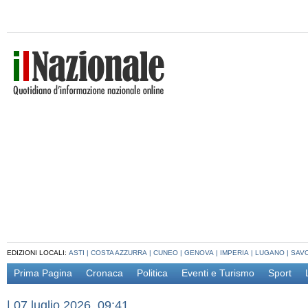
EDIZIONI LOCALI:
ASTI
|
COSTA AZZURRA
|
CUNEO
|
GENOVA
|
IMPERIA
|
LUGANO
|
SAV
Prima Pagina
Cronaca
Politica
Eventi e Turismo
Sport
|
07 luglio 2026, 09:41