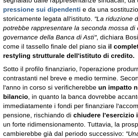
segnalato dalle rappresentanze sindacali, da
pressione sui dipendenti
e da una sostituzio
storicamente legata all'istituto.
"La riduzione d
potrebbe rappresentare la seconda mossa di
governance della Banca di Asti"
, dichiara Bos
come il tassello finale del piano sia
il comple
restyling strutturale dell'istituto di credito.
Sotto il profilo finanziario, l'operazione produr
contrastanti nel breve e medio termine. Seco
l'anno in corso si verificherebbe
un impatto n
bilancio
, in quanto la banca dovrebbe accan
immediatamente i fondi per finanziare l'acc
pensione, rischiando di
chiudere l'esercizio 
un forte ridimensionamento. Tuttavia, la prosp
cambierebbe già dal periodo successivo:
"Una