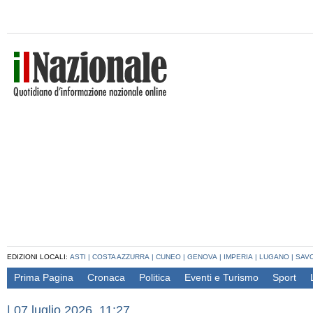
EDIZIONI LOCALI:
ASTI
|
COSTA AZZURRA
|
CUNEO
|
GENOVA
|
IMPERIA
|
LUGANO
|
SAV
Prima Pagina
Cronaca
Politica
Eventi e Turismo
Sport
|
07 luglio 2026, 11:27