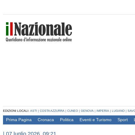
EDIZIONI LOCALI:
ASTI
|
COSTA AZZURRA
|
CUNEO
|
GENOVA
|
IMPERIA
|
LUGANO
|
SAV
Prima Pagina
Cronaca
Politica
Eventi e Turismo
Sport
|
07 luglio 2026, 09:21