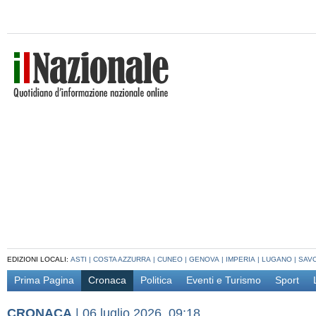
EDIZIONI LOCALI:
ASTI
|
COSTA AZZURRA
|
CUNEO
|
GENOVA
|
IMPERIA
|
LUGANO
|
SAV
Prima Pagina
Cronaca
Politica
Eventi e Turismo
Sport
CRONACA
|
06 luglio 2026, 09:18