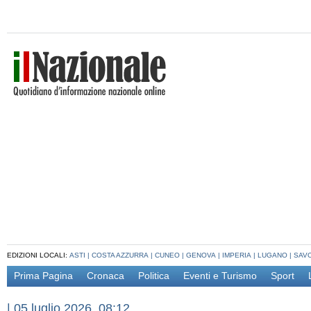
EDIZIONI LOCALI:
ASTI
|
COSTA AZZURRA
|
CUNEO
|
GENOVA
|
IMPERIA
|
LUGANO
|
SAV
Prima Pagina
Cronaca
Politica
Eventi e Turismo
Sport
|
05 luglio 2026, 08:12