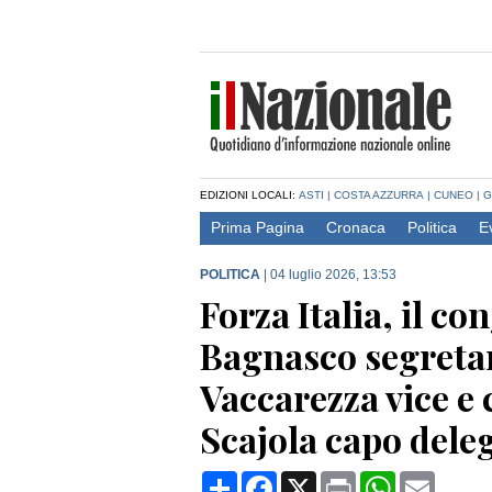
EDIZIONI LOCALI:
ASTI
|
COSTA AZZURRA
|
CUNEO
|
G
Prima Pagina
Cronaca
Politica
E
POLITICA
|
04 luglio 2026, 13:53
Forza Italia, il c
Bagnasco segretar
Vaccarezza vice e
Scajola capo dele
Condividi
Facebook
X
Print
WhatsApp
Email