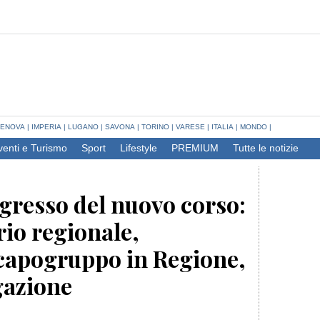
ENOVA
|
IMPERIA
|
LUGANO
|
SAVONA
|
TORINO
|
VARESE
|
ITALIA
|
MONDO
|
venti e Turismo
Sport
Lifestyle
PREMIUM
Tutte le notizie
ongresso del nuovo corso:
io regionale,
 capogruppo in Regione,
gazione