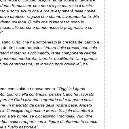
ne, la regia di Claudio Scajola, tanta voglia di farcela e
dente Berlusconi, che non c’è più ma resta il nostro
verso e sono sicuro che a breve esprimerà delle novità.
uovo direttivo, ragazzi che stanno lavorando tanto. Ma
riamo sui temi. Quello che ci interessa sono le
e vicini alle persone dando risposte pragmatiche su
o
”.
stato Cirio, che ha sottolineato la crescita del partito e
a dentro il centrodestra. “
Forza Italia cresce, non solo
stratori si stanno avvicinando, tante componenti civiche
a posizione moderata, liberale, equilibrata. Una gamba
 del centrodestra, un interlocutore credibile
”, ha
sieme continuità e rinnovamento. “
Oggi in Liguria
to. Siamo nella continuità, perché Carlo ha lavorato
erché Carlo diventa segretario ed è la prima volta
anche un mandato da parte della nostra base. Angelo
in Consiglio regionale e Marco Scajola diventerà il
cco a tre punte, se giocassimo i mondiali. Vuol dire
n saldi i rapporti con le figure di riferimento storico
he a livello nazionale
”.