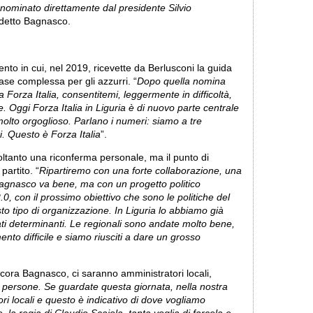
 nominato direttamente dal presidente Silvio
 detto Bagnasco.
ento in cui, nel 2019, ricevette da Berlusconi la guida
fase complessa per gli azzurri. “
Dopo quella nomina
 Forza Italia, consentitemi, leggermente in difficoltà,
 Oggi Forza Italia in Liguria è di nuovo parte centrale
molto orgoglioso. Parlano i numeri: siamo a tre
. Questo è Forza Italia
”.
ltanto una riconferma personale, ma il punto di
artito. “
Ripartiremo con una forte collaborazione, una
 Bagnasco va bene, ma con un progetto politico
0, con il prossimo obiettivo che sono le politiche del
o tipo di organizzazione. In Liguria lo abbiamo già
ati determinanti. Le regionali sono andate molto bene,
nto difficile e siamo riusciti a dare un grosso
cora Bagnasco, ci saranno amministratori locali,
persone. Se guardate questa giornata, nella nostra
tori locali e questo è indicativo di dove vogliamo