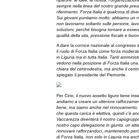
ripartire: le idee, le novità, l’organizzazio
sempre nella linea del nostro grande presi
riferimento. Forza Italia è qualcosa di di
Sui giovani puntiamo molto: abbiamo un n
non lavoriamo soltanto sulle persone, lavo
soluzioni, perché bisogna tornare a esser
qualità della vita, pressione fiscale e lavor
A dare la cornice nazionale al congresso è 
il ruolo di Forza Italia come forza moderat
in Liguria ma in tutta Italia. Tanti ammini
vedono nella posizione di Forza Italia un
chiara del centrodestra, ma anche il centro
spiegato il presidente del Piemonte.
Per Cirio, il nuovo assetto ligure tiene in
andiamo a creare un ulteriore rafforzamen
bene, ma siamo anche nel rinnovamento, p
che questa carica è elettiva, quindi c’è 
Vaccarezza diventerà il nostro capogruppo 
nostro capo delegazione in giunta: un atta
rinnovare rafforzandoci, mantenendo però be
di Forza Italia, non solo in Liguria ma anc