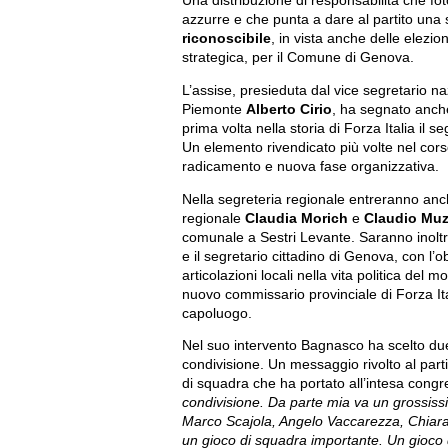
Una distribuzione di responsabilità che fot
azzurre e che punta a dare al partito una 
riconoscibile
, in vista anche delle elezio
strategica, per il Comune di Genova.
L’assise, presieduta dal vice segretario na
Piemonte
Alberto Cirio
, ha segnato anch
prima volta nella storia di Forza Italia il s
Un elemento rivendicato più volte nel cor
radicamento e nuova fase organizzativa.
Nella segreteria regionale entreranno anc
regionale
Claudia Morich
e
Claudio Muz
comunale a Sestri Levante. Saranno inoltre m
e il segretario cittadino di Genova, con l’o
articolazioni locali nella vita politica del
nuovo commissario provinciale di Forza It
capoluogo.
Nel suo intervento Bagnasco ha scelto due 
condivisione. Un messaggio rivolto al parti
di squadra che ha portato all’intesa congr
condivisione. Da parte mia va un grossissi
Marco Scajola, Angelo Vaccarezza, Chiara
un gioco di squadra importante. Un gioco 