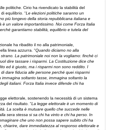
le politiche. Cirio ha rivendicato la stabilità del
di equilibrio. “
Le elezioni politiche saranno un
più longevo della storia repubblicana italiana e
tà è un valore importantissimo. Noi come Forza Italia
ché garantiamo stabilità, equilibrio e tutela del
ionale ha ribadito il no alla patrimoniale,
ella linea azzurra. “
Quando diciamo no alla
strano. La patrimoniale noi non la vogliamo: finché ci
uol dire tassare i risparmi. La Costituzione dice che
ito ed è giusto, ma i risparmi non sono reddito. I
di dare fiducia alle persone perché quei risparmi
ra immagina soltanto tasse, immagina soltanto la
egli italiani. Forza Italia invece difende chi ha
egge elettorale, sostenendo la necessità di un sistema
a del risultato. “
La legge elettorale è un momento di
ità. La scelta è mutuare quello che succede nelle
lla sera stessa si sa chi ha vinto e chi ha perso. In
 immaginare che uno non possa sapere subito chi ha
e, chiarire, dare immediatezza al responso elettorale e