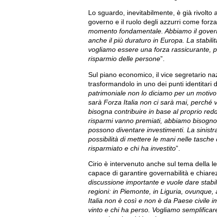
Lo sguardo, inevitabilmente, è già rivolto al
governo e il ruolo degli azzurri come forza 
momento fondamentale. Abbiamo il governo 
anche il più duraturo in Europa. La stabili
vogliamo essere una forza rassicurante, per
risparmio delle persone
”.
Sul piano economico, il vice segretario naz
trasformandolo in uno dei punti identitari d
patrimoniale non lo diciamo per un motivo 
sarà Forza Italia non ci sarà mai, perché v
bisogna contribuire in base al proprio redd
risparmi vanno premiati, abbiamo bisogno 
possono diventare investimenti. La sinist
possibilità di mettere le mani nelle tasche d
risparmiato e chi ha investito
”.
Cirio è intervenuto anche sul tema della l
capace di garantire governabilità e chiarezz
discussione importante e vuole dare stabil
regioni: in Piemonte, in Liguria, ovunque, a
Italia non è così e non è da Paese civile
vinto e chi ha perso. Vogliamo semplificar