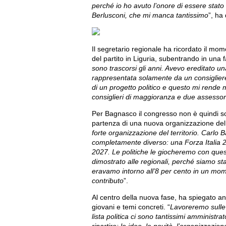
perché io ho avuto l’onore di essere stato
Berlusconi, che mi manca tantissimo
”, ha
Il segretario regionale ha ricordato il mom
del partito in Liguria, subentrando in una 
sono trascorsi gli anni. Avevo ereditato una
rappresentata solamente da un consigliere.
di un progetto politico e questo mi rende 
consiglieri di maggioranza e due assessori
Per Bagnasco il congresso non è quindi so
partenza di una nuova organizzazione del p
forte organizzazione del territorio. Carlo
completamente diverso: una Forza Italia 2.
2027. Le politiche le giocheremo con quest
dimostrato alle regionali, perché siamo st
eravamo intorno all’8 per cento in un mome
contributo
”.
Al centro della nuova fase, ha spiegato an
giovani e temi concreti. “
Lavoreremo sulle 
lista politica ci sono tantissimi amministra