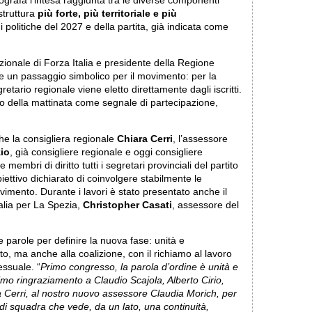
ografa l’intesa raggiunta tra le diverse componenti
struttura
più forte, più territoriale e più
ni politiche del 2027 e della partita, già indicata come
zionale di Forza Italia e presidente della Regione
e un passaggio simbolico per il movimento: per la
egretario regionale viene eletto direttamente dagli iscritti.
so della mattinata come segnale di partecipazione,
he la consigliera regionale
Chiara Cerri
, l’assessore
io
, già consigliere regionale e oggi consigliere
embri di diritto tutti i segretari provinciali del partito
biettivo dichiarato di coinvolgere stabilmente le
 movimento. Durante i lavori è stato presentato anche il
alia per La Spezia,
Christopher Casati
, assessore del
parole per definire la nuova fase: unità e
to, ma anche alla coalizione, con il richiamo al lavoro
essuale. “
Primo congresso, la parola d’ordine è unità e
mo ringraziamento a Claudio Scajola, Alberto Cirio,
 Cerri, al nostro nuovo assessore Claudia Morich, per
di squadra che vede, da un lato, una continuità,