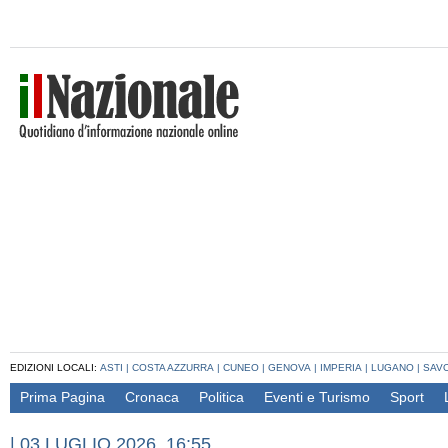
EDIZIONI LOCALI:
ASTI
|
COSTA AZZURRA
|
CUNEO
|
GENOVA
|
IMPERIA
|
LUGANO
|
SAV
Prima Pagina
Cronaca
Politica
Eventi e Turismo
Sport
|
03 LUGLIO 2026, 16:55