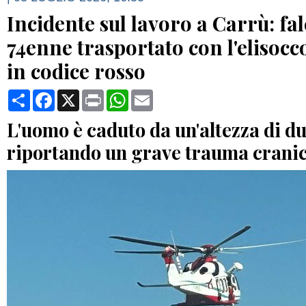
Incidente sul lavoro a Carrù: f
74enne trasportato con l'elisoc
in codice rosso
Condividi
Facebook
X
Print
WhatsApp
Email
L'uomo è caduto da un'altezza di d
riportando un grave trauma crani