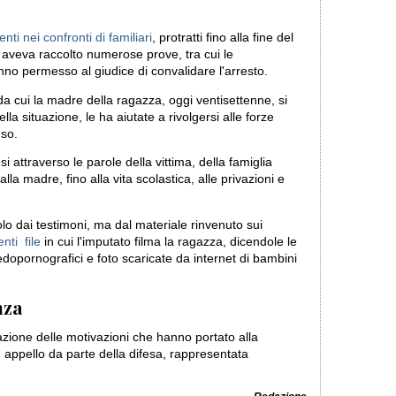
nti nei confronti di familiari
, protratti fino alla fine del
 aveva raccolto numerose prove, tra cui le
nno permesso al giudice di convalidare l'arresto.
da cui la madre della ragazza, oggi ventisettenne, si
a situazione, le ha aiutate a rivolgersi alle forze
uso.
i attraverso le parole della vittima, della famiglia
lla madre, fino alla vita scolastica, alle privazioni e
o dai testimoni, ma dal materiale rinvenuto sui
nti file
in cui l'imputato filma la ragazza, dicendole le
edopornografici e foto scaricate da internet di bambini
nza
cazione delle motivazioni che hanno portato alla
in appello da parte della difesa, rappresentata