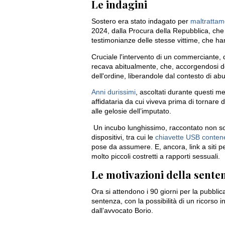
Le indagini
Sostero era stato indagato per
maltrattame
2024, dalla Procura della Repubblica, che
testimonianze delle stesse vittime, che ha
Cruciale l'intervento di un commerciante, 
recava abitualmente, che, accorgendosi dell
dell'ordine, liberandole dal contesto di ab
Anni durissimi
, ascoltati durante questi mes
affidataria da cui viveva prima di tornare da
alle gelosie dell’imputato.
Un incubo lunghissimo, raccontato non sol
dispositivi, tra cui le
chiavette USB contene
pose da assumere. E, ancora, link a siti p
molto piccoli costretti a rapporti sessuali.
Le motivazioni della sente
Ora si attendono i 90 giorni per la pubbli
sentenza, con la possibilità di un ricorso 
dall’avvocato Borio.