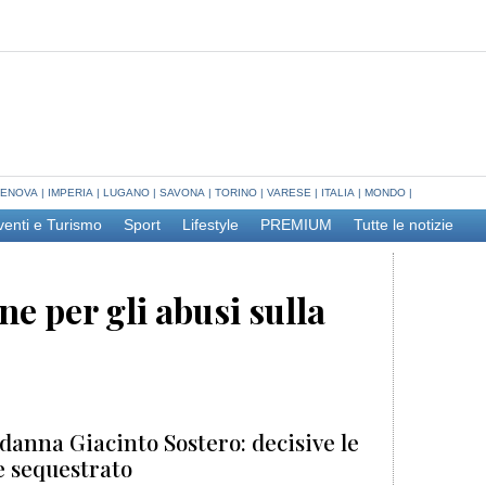
ENOVA
|
IMPERIA
|
LUGANO
|
SAVONA
|
TORINO
|
VARESE
|
ITALIA
|
MONDO
|
venti e Turismo
Sport
Lifestyle
PREMIUM
Tutte le notizie
ne per gli abusi sulla
ndanna Giacinto Sostero: decisive le
e sequestrato