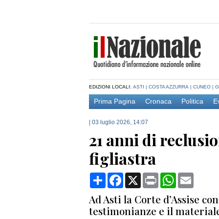
EDIZIONI LOCALI:
ASTI
|
COSTA AZZURRA
|
CUNEO
|
G
Prima Pagina
Cronaca
Politica
E
|
03 luglio 2026, 14:07
21 anni di reclusio
figliastra
Condividi
Facebook
X
Print
WhatsApp
Email
Ad Asti la Corte d’Assise co
testimonianze e il material