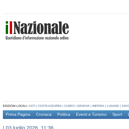
EDIZIONI LOCALI:
ASTI
|
COSTA AZZURRA
|
CUNEO
|
GENOVA
|
IMPERIA
|
LUGANO
|
SAV
Prima Pagina
Cronaca
Politica
Eventi e Turismo
Sport
|
03 luglio 2026, 11:36