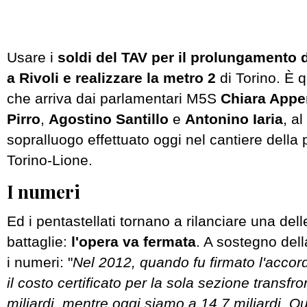
Usare i
soldi del TAV per il prolungamento d
a Rivoli e realizzare la metro 2
di Torino. È q
che arriva dai parlamentari M5S
Chiara Appe
Pirro
,
Agostino Santillo
e
Antonino Iaria
, a
sopralluogo effettuato oggi nel cantiere della p
Torino-Lione.
I numeri
Ed i pentastellati tornano a rilanciare una dell
battaglie:
l'opera va fermata
. A sostegno dell
i numeri: "
Nel 2012, quando fu firmato l'accor
il costo certificato per la sola sezione transfro
miliardi, mentre oggi siamo a 14,7 miliardi. Qu