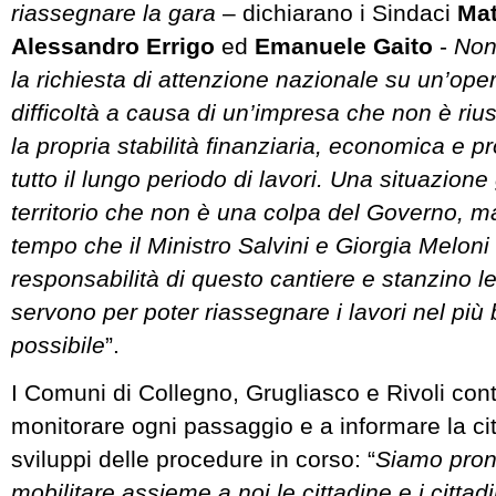
riassegnare la gara
– dichiarano i Sindaci
Mat
Alessandro Errigo
ed
Emanuele Gaito
-
Non
la richiesta di attenzione nazionale su un’ope
difficoltà a causa di un’impresa che non è ri
la propria stabilità finanziaria, economica e p
tutto il lungo periodo di lavori. Una situazione 
territorio che non è una colpa del Governo, 
tempo che il Ministro Salvini e Giorgia Melon
responsabilità di questo cantiere e stanzino l
servono per poter riassegnare i lavori nel pi
possibile
”.
I Comuni di Collegno, Grugliasco e Rivoli con
monitorare ogni passaggio e a informare la ci
sviluppi delle procedure in corso: “
Siamo pront
mobilitare assieme a noi le cittadine e i cittad