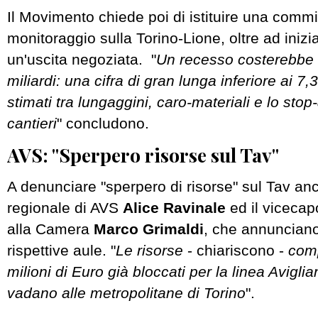
Il Movimento chiede poi di istituire una comm
monitoraggio sulla Torino-Lione, oltre ad inizi
un'uscita negoziata. "
Un recesso costerebbe t
miliardi: una cifra di gran lunga inferiore ai 7,3
stimati tra lungaggini, caro-materiali e lo sto
cantieri
" concludono.
AVS: "Sperpero risorse sul Tav"
A denunciare "sperpero di risorse" sul Tav a
regionale di AVS
Alice Ravinale
ed il viceca
alla Camera
Marco Grimaldi
, che annunciano
rispettive aule. "
Le risorse
- chiariscono -
comp
milioni di Euro già bloccati per la linea Avigl
vadano alle metropolitane di Torino
".