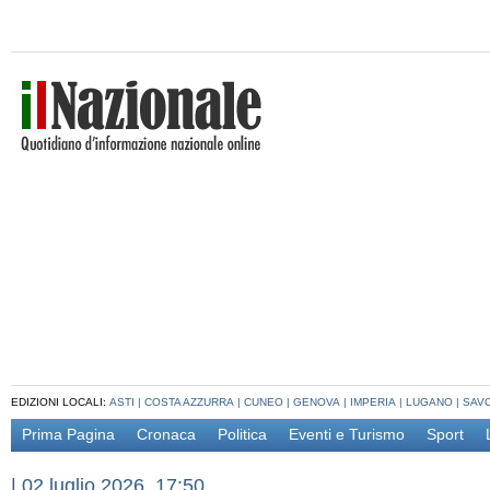
EDIZIONI LOCALI:
ASTI
|
COSTA AZZURRA
|
CUNEO
|
GENOVA
|
IMPERIA
|
LUGANO
|
SAV
Prima Pagina
Cronaca
Politica
Eventi e Turismo
Sport
|
02 luglio 2026, 17:50