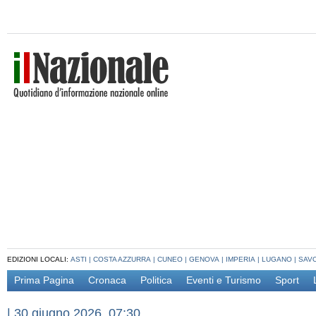
EDIZIONI LOCALI:
ASTI
|
COSTA AZZURRA
|
CUNEO
|
GENOVA
|
IMPERIA
|
LUGANO
|
SAV
Prima Pagina
Cronaca
Politica
Eventi e Turismo
Sport
|
30 giugno 2026, 07:30