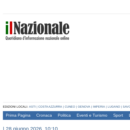
EDIZIONI LOCALI:
ASTI
|
COSTA AZZURRA
|
CUNEO
|
GENOVA
|
IMPERIA
|
LUGANO
|
SAV
Prima Pagina
Cronaca
Politica
Eventi e Turismo
Sport
|
28 giugno 2026, 10:10