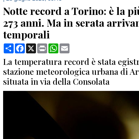
Notte record a Torino: è la p
273 anni. Ma in serata arriva
temporali
Condividi
Facebook
X
Print
WhatsApp
Email
La temperatura record è stata egistr
stazione meteorologica urbana di A
situata in via della Consolata