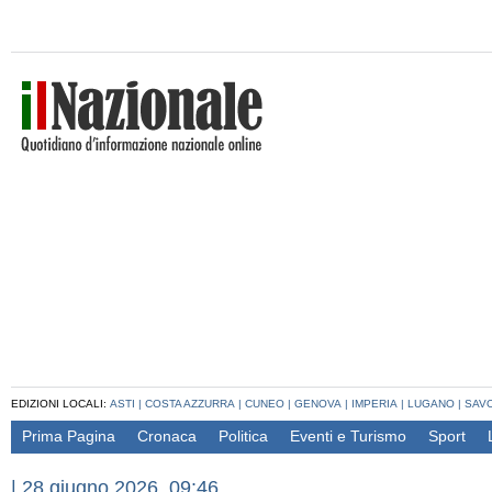
EDIZIONI LOCALI:
ASTI
|
COSTA AZZURRA
|
CUNEO
|
GENOVA
|
IMPERIA
|
LUGANO
|
SAV
Prima Pagina
Cronaca
Politica
Eventi e Turismo
Sport
|
28 giugno 2026, 09:46