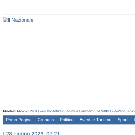
EDIZIONI LOCALI:
ASTI
|
COSTA AZZURRA
|
CUNEO
|
GENOVA
|
IMPERIA
|
LUGANO
|
SAV
Prima Pagina
Cronaca
Politica
Eventi e Turismo
Sport
|
28 giugno 2026, 07:21