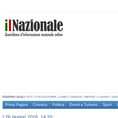
EDIZIONI LOCALI:
ASTI
|
COSTA AZZURRA
|
CUNEO
|
GENOVA
|
IMPERIA
|
LUGANO
|
SAV
Prima Pagina
Cronaca
Politica
Eventi e Turismo
Sport
|
26 giugno 2026, 14:20