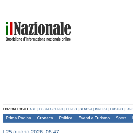
EDIZIONI LOCALI:
ASTI
|
COSTA AZZURRA
|
CUNEO
|
GENOVA
|
IMPERIA
|
LUGANO
|
SAV
Prima Pagina
Cronaca
Politica
Eventi e Turismo
Sport
|
25 giugno 2026, 08:47