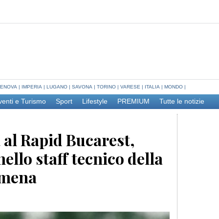
ENOVA
|
IMPERIA
|
LUGANO
|
SAVONA
|
TORINO
|
VARESE
|
ITALIA
|
MONDO
|
venti e Turismo
Sport
Lifestyle
PREMIUM
Tutte le notizie
 al Rapid Bucarest,
ello staff tecnico della
umena