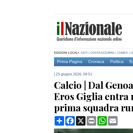
EDIZIONI LOCALI:
ASTI
|
COSTA AZZURRA
|
CUNEO
|
G
Prima Pagina
Cronaca
Politica
E
|
25 giugno 2026, 09:51
Calcio | Dal Genoa
Eros Giglia entra n
prima squadra r
Condividi
Facebook
X
Print
WhatsApp
Email