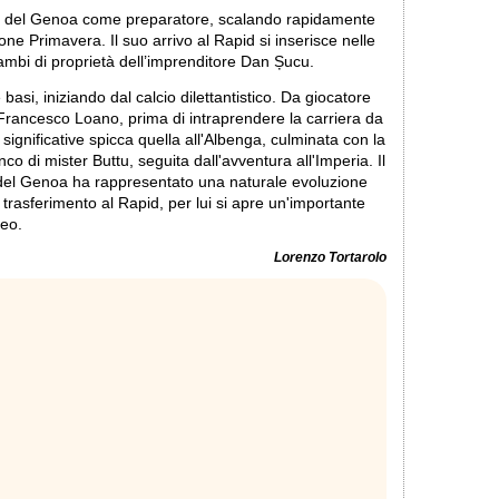
aio del Genoa come preparatore, scalando rapidamente
one Primavera. Il suo arrivo al Rapid si inserisce nelle
trambi di proprietà dell’imprenditore Dan Șucu.
 basi, iniziando dal calcio dilettantistico. Da giocatore
 Francesco Loano, prima di intraprendere la carriera da
 significative spicca quella all'Albenga, culminata con la
nco di mister Buttu, seguita dall'avventura all'Imperia. Il
 del Genoa ha rappresentato una naturale evoluzione
 trasferimento al Rapid, per lui si apre un'importante
peo.
Lorenzo Tortarolo