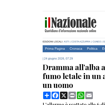
EDIZIONI LOCALI:
ASTI
|
COSTA AZZURRA
|
CUNEO
|
G
Prima Pagina
Cronaca
Politica
E
|
24 giugno 2026, 07:29
Dramma all'alba a
fumo letale in un 
un uomo
Condividi
Facebook
X
Print
WhatsApp
Email
L'allarme è scattato alle 6 d