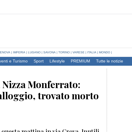
ENOVA
|
IMPERIA
|
LUGANO
|
SAVONA
|
TORINO
|
VARESE
|
ITALIA
|
MONDO
|
venti e Turismo
Sport
Lifestyle
PREMIUM
Tutte le notizie
 Nizza Monferrato:
alloggio, trovato morto
i questa mattina in via Crova. Inutili